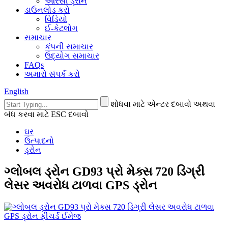
આરસી ડ્રોન
ડાઉનલોડ કરો
વિડિયો
ઈ-કેટલોગ
સમાચાર
કંપની સમાચાર
ઉદ્યોગ સમાચાર
FAQs
અમારો સંપર્ક કરો
English
શોધવા માટે એન્ટર દબાવો અથવા
બંધ કરવા માટે ESC દબાવો
ઘર
ઉત્પાદનો
ડ્રોન
ગ્લોબલ ડ્રોન GD93 પ્રો મેક્સ 720 ડિગ્રી
લેસર અવરોધ ટાળવા GPS ડ્રોન