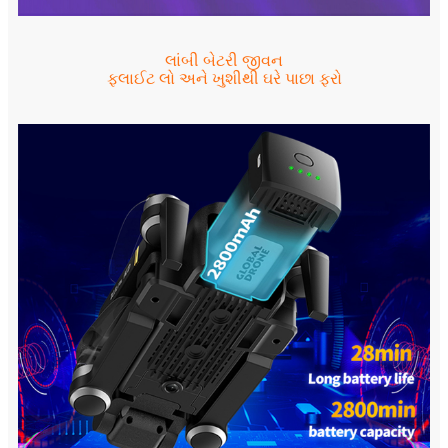
લાંબી બેટરી જીવન
ફ્લાઈટ લો અને ખુશીથી ઘરે પાછા ફરો