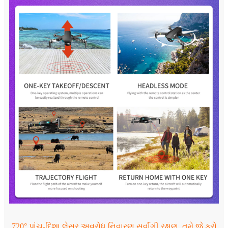
720° પાંચ-દિશા લેસર અવરોધ નિવારણ સર્વાંગી રક્ષણ, તમે જે કરો