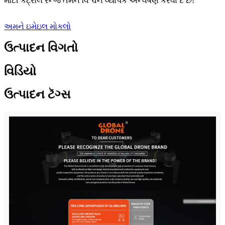
મોટી કંટ્રોલ રેન્જ તમને વિશ્વને વ્યાપક અન્વેષણ કરવા દે છે!
અમને ઇમેઇલ મોકલો
ઉત્પાદન વિગતો
વિડિયો
ઉત્પાદન ટૅગ્સ