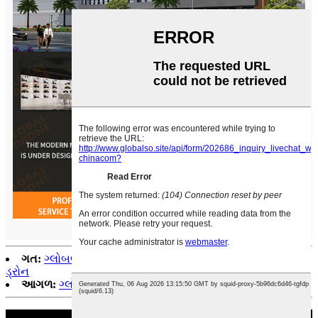
ગત:
ગ્લોબલ ડ્રોન GD94 પ્રો 5-સાઇડ અવરોધ ટાળો 4K કેમેરા
ડ્રોન
આગળ:
ગ્લોબલ ડ્રોન GD93 પોકેટ મિની ડ્રોન 4K કેમેરા