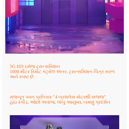
5G HD ઇમેજ ટ્રાન્સમિશન
1000 મીટર રિમોટ કંટ્રોલ અંતર, ટ્રાન્સમિશન ચિત્ર સરળ
અને સ્પષ્ટ છે
મજબૂત પવન પ્રતિકાર "4 બ્રશલેસ મોટરથી સજ્જ"
હાઇ સ્પીડ, ઓછો અવાજ, લાંબુ આયુષ્ય, બમણું પ્રદર્શન