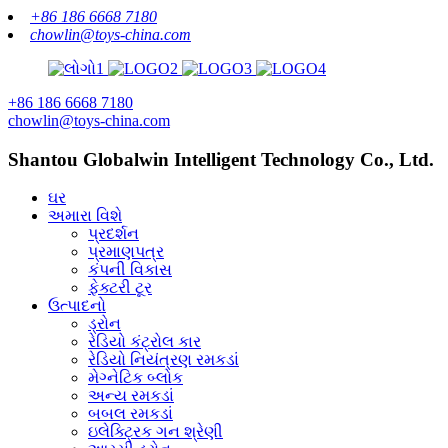
+86 186 6668 7180
chowlin@toys-china.com
+86 186 6668 7180
chowlin@toys-china.com
Shantou Globalwin Intelligent Technology Co., Ltd.
ઘર
અમારા વિશે
પ્રદર્શન
પ્રમાણપત્ર
કંપની વિકાસ
ફેક્ટરી ટૂર
ઉત્પાદનો
ડ્રોન
રેડિયો કંટ્રોલ કાર
રેડિયો નિયંત્રણ રમકડાં
મેગ્નેટિક બ્લોક
અન્ય રમકડાં
બબલ રમકડાં
ઇલેક્ટ્રિક ગન શ્રેણી