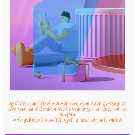
જીપીએસ સ્માર્ટ રીટર્ન ભલે તમે ઘરનો રસ્તો કેટલો દૂર જાણો છો
GPS WeChat પોઝિશનિંગ રિટર્ન ટેક્નોલોજી, ગમે ત્યારે, ગમે ત્યાં
અનુભવ
નવી બુદ્ધિશાળી કામગીરી, પૂરતી ફ્લાઇટ સલામતી આપે છે