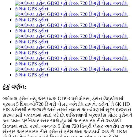
ટૂંકું વર્ણન:
ગ્લોબલ ડ્રોન ન્યૂ અરાઇવલ GD93 પ્રો મેક્સ, ડ્રોન ઉદ્યોગમાં
પ્રથમ 5 દિશાઓ/720 ડિગ્રી લેસર અવરોધ ટાળવા ડ્રોન. તે 6K HD
EIS કૅમેરાથી સજ્જ છે અને તમને તમારા અન્વેષણમાં સુંદર દ્રશ્યને
સરળતાથી પકડવામાં મદદ કરે છે. શક્તિશાળી બ્રશલેસ મોટર ડ્રોનને
5ના પવન પ્રતિકાર સ્તર સાથે હવામાં અસરકારક રીતે ઝડપથી
ઉડવામાં મદદ કરશે. અનન્ય 5 દિશા 720 ડિગ્રી લેસર અવરોધ ટાળવા
સેન્સર અસરકારક રીતે ડ્રોનને ક્રેશ થતા અટકાવી શકે છે. 1KM