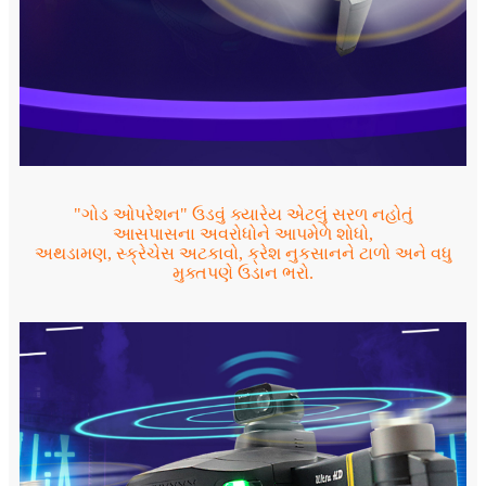
"ગોડ ઓપરેશન" ઉડવું ક્યારેય એટલું સરળ નહોતું
આસપાસના અવરોધોને આપમેળે શોધો,
અથડામણ, સ્ક્રેચેસ અટકાવો, ક્રેશ નુકસાનને ટાળો અને વધુ
મુક્તપણે ઉડાન ભરો.