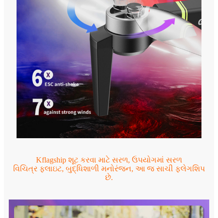
Kflagship શૂટ કરવા માટે સરળ, ઉપયોગમાં સરળ
વિચિત્ર ફ્લાઇટ, બુદ્ધિશાળી મનોરંજન, આ જ સાચી ફ્લેગશિપ
છે.