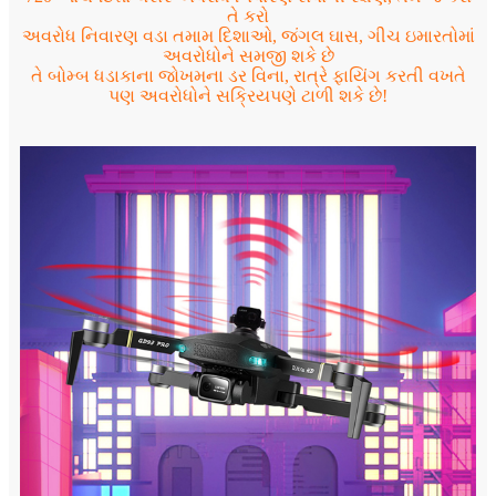
તે કરો
અવરોધ નિવારણ વડા તમામ દિશાઓ, જંગલ ઘાસ, ગીચ ઇમારતોમાં
અવરોધોને સમજી શકે છે
તે બોમ્બ ધડાકાના જોખમના ડર વિના, રાત્રે ફાયિંગ કરતી વખતે
પણ અવરોધોને સક્રિયપણે ટાળી શકે છે!