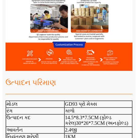
ઉત્પાદન પરિમાણ
મોડલ
GD93 પ્રો મેક્સ
રંગ
કાળો
ઉત્પાદન કદ
14.5*8.3*7.5CM (ફોલ્ડ
કરેલ)30*26*7.5CM (અનફોલ્ડ)
આવર્તન
2.4જી
નિયંત્રણ શ્રેણી
1KM