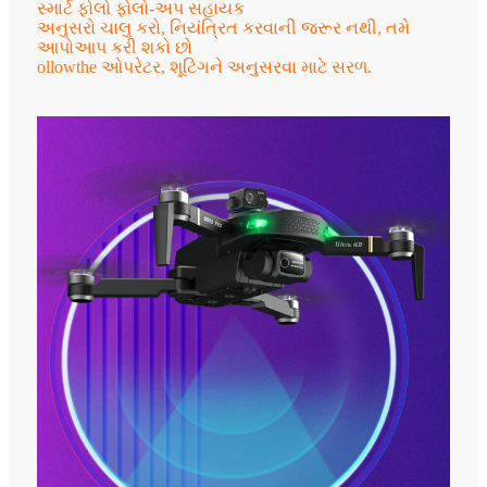
સ્માર્ટ ફોલો ફોલો-અપ સહાયક
અનુસરો ચાલુ કરો, નિયંત્રિત કરવાની જરૂર નથી, તમે
આપોઆપ કરી શકો છો
ollowthe ઓપરેટર, શૂટિંગને અનુસરવા માટે સરળ.