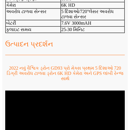
કેમેરા
6K HD
અવરોધ ટાળવા સેન્સર
5 દિશાઓ/720°લેસર અવરોધ
ટાળવા સેન્સર
બેટરી
7.6V 3000mAH
ફ્લાઇટ સમય
25-30 મિનિટ
ઉત્પાદન પ્રદર્શન
2022 નવું વૈશ્વિક ડ્રોન GD93 પ્રો મેક્સ પ્રથમ 5 દિશાઓ 720
ડિગ્રી અવરોધ ટાળવા ડ્રોન 6K HD કેમેરા અને GPS લાંબી રેન્જ
સાથે