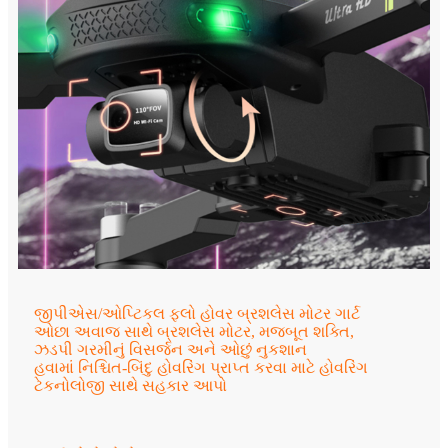
જીપીએસ/ઓપ્ટિકલ ફ્લો હોવર બ્રશલેસ મોટર ગાર્ટ
ઓછા અવાજ સાથે બ્રશલેસ મોટર, મજબૂત શક્તિ,
ઝડપી ગરમીનું વિસર્જન અને ઓછું નુકશાન
હવામાં નિશ્ચિત-બિંદુ હોવરિંગ પ્રાપ્ત કરવા માટે હોવરિંગ
ટેકનોલોજી સાથે સહકાર આપો