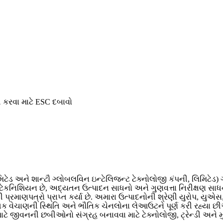
 કરવા માટે ESC દબાવો
મિટેડ અને શાન્ટૌ ગ્લોબલવિન ઇન્ટેલિજન્ટ ટેક્નોલોજી કંપની, લિમિટેડ
ેકનિશિયન છે, અદ્યતન ઉત્પાદન સાધનો અને ગુણવત્તા નિરીક્ષણ સાધનો.
રમાણપત્રો પ્રાપ્ત કર્યા છે. અમારા ઉત્પાદનોની શ્રેણી યુરોપ, યુએસ
વિક વેચાણની સ્થિતિ અને ભૌતિક ચેનલોના લેઆઉટને પૂર્ણ કરી રહ્યા છીએ.
ટે જીવનની છબીઓનો સંગ્રહ બનાવવા માટે ટેક્નોલોજી, ટ્રેન્ડી અને મ