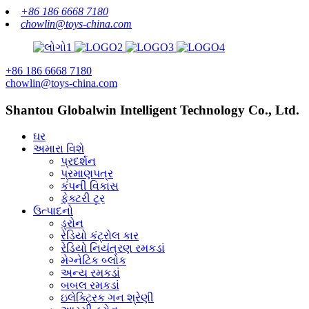
+86 186 6668 7180
chowlin@toys-china.com
+86 186 6668 7180
chowlin@toys-china.com
Shantou Globalwin Intelligent Technology Co., Ltd.
ઘર
અમારા વિશે
પ્રદર્શન
પ્રમાણપત્ર
કંપની વિકાસ
ફેક્ટરી ટૂર
ઉત્પાદનો
ડ્રોન
રેડિયો કંટ્રોલ કાર
રેડિયો નિયંત્રણ રમકડાં
મેગ્નેટિક બ્લોક
અન્ય રમકડાં
બબલ રમકડાં
ઇલેક્ટ્રિક ગન શ્રેણી