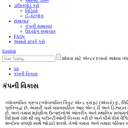
આરસી ડ્રોન
ડાઉનલોડ કરો
વિડિયો
ઈ-કેટલોગ
સમાચાર
કંપની સમાચાર
ઉદ્યોગ સમાચાર
FAQs
અમારો સંપર્ક કરો
English
શોધવા માટે એન્ટર દબાવો અથવા બંધ
ઘર
કંપની વિકાસ
કંપની વિકાસ
ગ્લોબલવિન ગ્રૂપ (ગ્લોબલવિન ગિફ્ટ એન્ડ ક્રાફ્ટ (એચકે) કું., લિ
પ્રતિબદ્ધ છે, અમારી પાસે વ્યાવસાયિક આર એન્ડ ડી અને ડિઝાઇન ટ
છે, અને તમામ શ્રેણીના ઉત્પાદનોએ આંતરીક અને સ્થાનિક સલામતી પ્
વિદેશમાં 100 થી વધુ કાઉન્ટીઓની નિકાસ કરી છે અને ધીમે ધીમે વૈશ્
શબ્દોના વલણો સાથે જોડાઈ શકશે. તેઓ તમારા અને તમારા પરિવાર મા