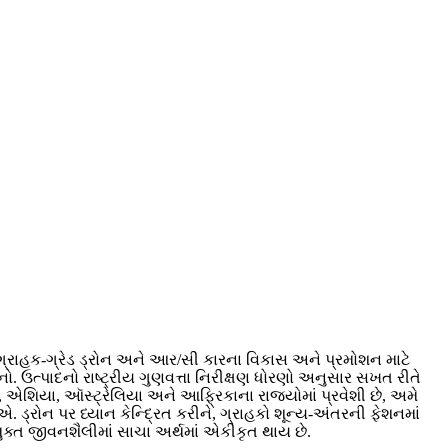
) ગ્રાહક-ગ્રેડ ડ્રોન અને આર/સી કારના વિકાસ અને પ્રમોશન માટે
 ઉત્પાદનો રાષ્ટ્રીય ગુણવત્તા નિરીક્ષણ ધોરણો અનુસાર સખત રીતે
, એશિયા, ઑસ્ટ્રેલિયા અને આફ્રિકાના રાજ્યોમાં પ્રવેશી છે, અમે
 ડ્રોન પર ધ્યાન કેન્દ્રિત કરીને, ગ્રાહકો શૂન્ય-અંતરની ફેશનમાં
ુક્ત જીવનશૈલીમાં સાચા અર્થમાં એકીકૃત થાય છે.